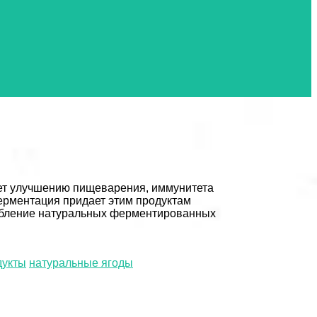
ет улучшению пищеварения, иммунитета
 Ферментация придает этим продуктам
требление натуральных ферментированных
дукты
натуральные ягоды