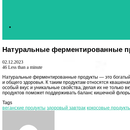
Search
Натуральные ферментированные п
for
02.12.2023
46
Less than a minute
Натуральные ферментированные продукты — это богатый 
и общего здоровья. К таким продуктам относятся квашеная
особый вкус и уникальные свойства, делая их не только
продуктов поможет поддерживать баланс кишечной флоры
Tags
веганские продукты
здоровый завтрак
кокосовые продукт
Facebook
Twitter
LinkedIn
Tumblr
Pinterest
Reddit
VKontakte
Odnoklassniki
Skype
WhatsApp
Telegram
Viber
Share
Print
via
Email