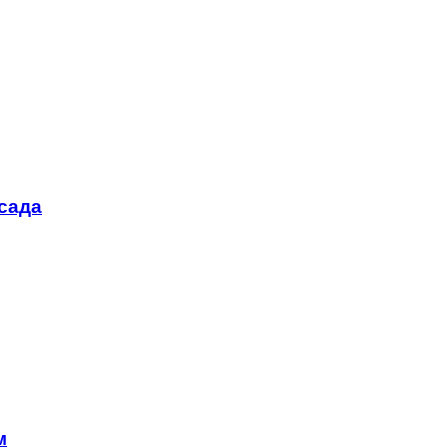
сада
м